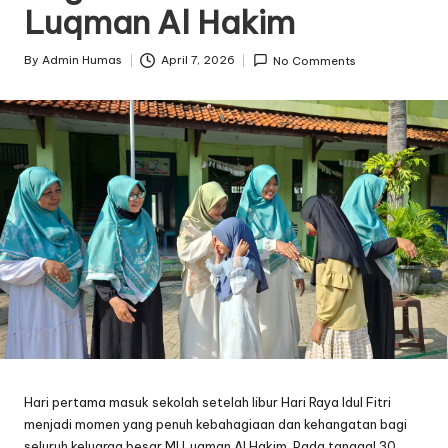
Luqman Al Hakim
By
Admin Humas
April 7, 2026
No Comments
Posted
by
Hari pertama masuk sekolah setelah libur Hari Raya Idul Fitri
menjadi momen yang penuh kebahagiaan dan kehangatan bagi
seluruh keluarga besar MI Luqman Al Hakim. Pada tanggal 30