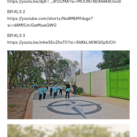
https://youtu.be/dyKT_df0CMA?si=MOON7XBXhR48OocB
BPI KLS 2
https://youtube.com/shorts/NaAMbMfdugs?
si=dAMl5JnJQaMuwQWG
BPI KLS 3
https://youtu.be/mhe5EnZhoT0?si=ShIKkLhKWQ0p1UCH