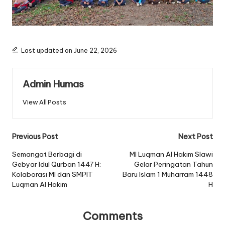
Last updated on June 22, 2026
Admin Humas
View All Posts
Post
Previous Post
Next Post
navigation
Semangat Berbagi di
MI Luqman Al Hakim Slawi
Gebyar Idul Qurban 1447 H:
Gelar Peringatan Tahun
Kolaborasi MI dan SMPIT
Baru Islam 1 Muharram 1448
Luqman Al Hakim
H
Comments