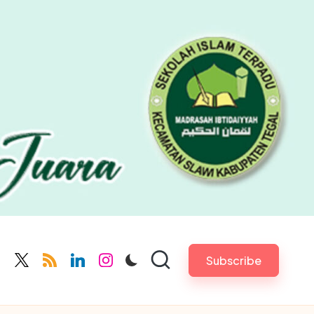
Subscribe
cebook.com
twitter.com
rss.com
linkedin.com
instagram.com