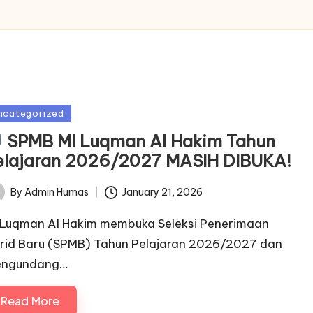
sted
ncategorized
SPMB MI Luqman Al Hakim Tahun
elajaran 2026/2027 MASIH DIBUKA!
January 21, 2026
By
Admin Humas
ted
 Luqman Al Hakim membuka Seleksi Penerimaan
rid Baru (SPMB) Tahun Pelajaran 2026/2027 dan
ngundang…
Read More