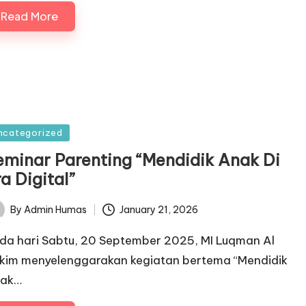
Read More
sted
ncategorized
eminar Parenting “Mendidik Anak Di
a Digital”
January 21, 2026
By
Admin Humas
ted
da hari Sabtu, 20 September 2025, MI Luqman Al
kim menyelenggarakan kegiatan bertema “Mendidik
ak…