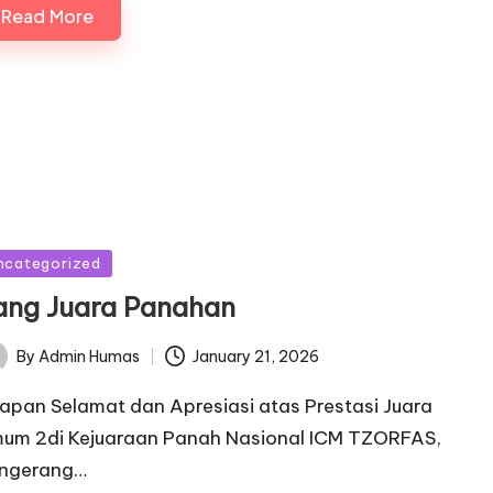
Read More
sted
ncategorized
ang Juara Panahan
January 21, 2026
By
Admin Humas
ted
apan Selamat dan Apresiasi atas Prestasi Juara
um 2di Kejuaraan Panah Nasional ICM TZORFAS,
ngerang…