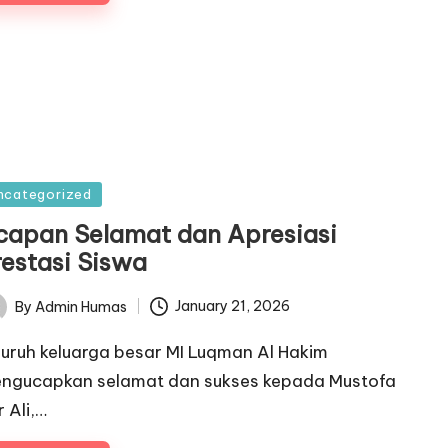
sted
ncategorized
capan Selamat dan Apresiasi
restasi Siswa
January 21, 2026
By
Admin Humas
ted
luruh keluarga besar MI Luqman Al Hakim
ngucapkan selamat dan sukses kepada Mustofa
r Ali,…