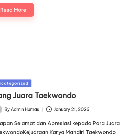
Read More
sted
ncategorized
ang Juara Taekwondo
January 21, 2026
By
Admin Humas
ted
apan Selamat dan Apresiasi kepada Para Juara
ekwondoKejuaraan Karya Mandiri Taekwondo