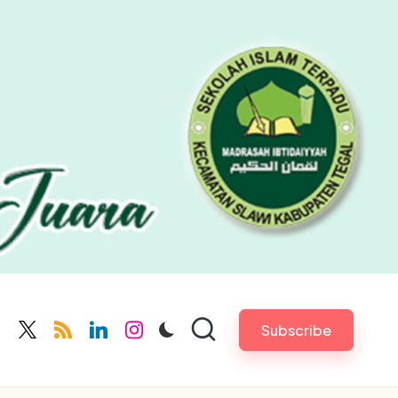
Subscribe
cebook.com
twitter.com
rss.com
linkedin.com
instagram.com