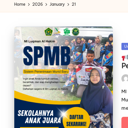
Home
2026
January
21
Po
U
in
P
Pos
by
MI
Mu
me