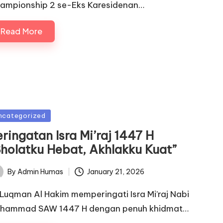
ampionship 2 se-Eks Karesidenan…
Read More
sted
ncategorized
ringatan Isra Mi’raj 1447 H
Sholatku Hebat, Akhlakku Kuat”
January 21, 2026
By
Admin Humas
ted
 Luqman Al Hakim memperingati Isra Mi’raj Nabi
hammad SAW 1447 H dengan penuh khidmat…