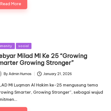
Read More
sted
umanity
social
ebyar Milad MI Ke 25 “Growing
marter Growing Stronger”
January 21, 2026
By
Admin Humas
ted
LAD MI Luqman Al Hakim ke-25 mengusung tema
rowing Smarter, Growing Stronger”, sebagai wujud
mitmen…