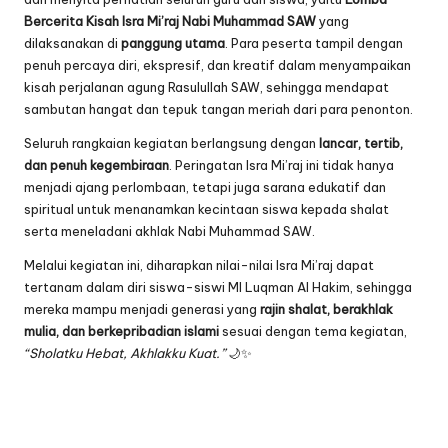
Bercerita Kisah Isra Mi’raj Nabi Muhammad SAW
yang
dilaksanakan di
panggung utama
. Para peserta tampil dengan
penuh percaya diri, ekspresif, dan kreatif dalam menyampaikan
kisah perjalanan agung Rasulullah SAW, sehingga mendapat
sambutan hangat dan tepuk tangan meriah dari para penonton.
Seluruh rangkaian kegiatan berlangsung dengan
lancar, tertib,
dan penuh kegembiraan
. Peringatan Isra Mi’raj ini tidak hanya
menjadi ajang perlombaan, tetapi juga sarana edukatif dan
spiritual untuk menanamkan kecintaan siswa kepada shalat
serta meneladani akhlak Nabi Muhammad SAW.
Melalui kegiatan ini, diharapkan nilai-nilai Isra Mi’raj dapat
tertanam dalam diri siswa-siswi MI Luqman Al Hakim, sehingga
mereka mampu menjadi generasi yang
rajin shalat, berakhlak
mulia, dan berkepribadian islami
sesuai dengan tema kegiatan,
“Sholatku Hebat, Akhlakku Kuat.”
🌙✨