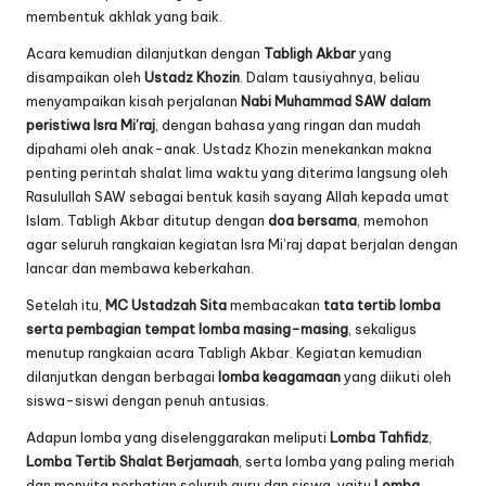
membentuk akhlak yang baik.
Acara kemudian dilanjutkan dengan
Tabligh Akbar
yang
disampaikan oleh
Ustadz Khozin
. Dalam tausiyahnya, beliau
menyampaikan kisah perjalanan
Nabi Muhammad SAW dalam
peristiwa Isra Mi’raj
, dengan bahasa yang ringan dan mudah
dipahami oleh anak-anak. Ustadz Khozin menekankan makna
penting perintah shalat lima waktu yang diterima langsung oleh
Rasulullah SAW sebagai bentuk kasih sayang Allah kepada umat
Islam. Tabligh Akbar ditutup dengan
doa bersama
, memohon
agar seluruh rangkaian kegiatan Isra Mi’raj dapat berjalan dengan
lancar dan membawa keberkahan.
Setelah itu,
MC Ustadzah Sita
membacakan
tata tertib lomba
serta pembagian tempat lomba masing-masing
, sekaligus
menutup rangkaian acara Tabligh Akbar. Kegiatan kemudian
dilanjutkan dengan berbagai
lomba keagamaan
yang diikuti oleh
siswa-siswi dengan penuh antusias.
Adapun lomba yang diselenggarakan meliputi
Lomba Tahfidz
,
Lomba Tertib Shalat Berjamaah
, serta lomba yang paling meriah
dan menyita perhatian seluruh guru dan siswa, yaitu
Lomba