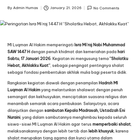
By
Admin Humas
January 21, 2026
No Comments
Posted
by
MI Luqman Al Hakim memperingati
Isra Mi’raj Nabi Muhammad
SAW 1447 H
dengan penuh khidmat dan kemeriahan pada
hari
Sabtu, 17 Januari 2026
. Kegiatan ini mengusung tema
“Sholatku
Hebat, Akhlakku Kuat”
, sebagai pengingat pentingnya shalat
sebagai fondasi pembentukan akhlak mulia bagi peserta didik.
Rangkaian kegiatan diawali dengan penampilan
Hadroh MI
Luqman Al Hakim
yang melantunkan shalawat dengan penuh
semangat dan kekhusyukan, menciptakan suasana religius dan
menambah semarak acara pembukaan. Selanjutnya, acara
dilanjutkan dengan
sambutan Kepala Madrasah, Ustadzah Eni
Nuraini
, yang dalam sambutannya menghimbau kepada seluruh
siswa-siswi MI Luqman Al Hakim agar terus
memperbaiki shalat
,
melaksanakannya dengan lebih tertib dan
lebih khusyuk
, karena
shalat merupakan tiang agama dan kunci utama dalam