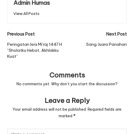
Admin Humas
View All Posts
Post
Previous Post
Next Post
navigation
Peringatan Isra Mi’raj 1447 H
Sang Juara Panahan
“Sholatku Hebat, Akhlakku
Kuat”
Comments
No comments yet. Why don’t you start the discussion?
Leave a Reply
Your email address will not be published.
Required fields are
marked
*